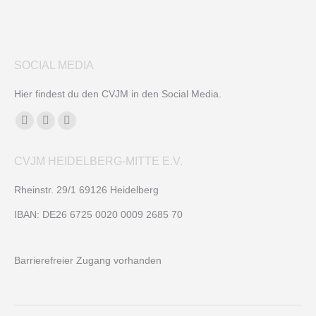
SOCIAL MEDIA
Hier findest du den CVJM in den Social Media.
Finden Sie uns auf:
Facebook
YouTube
Instagram
page
page
page
CVJM HEIDELBERG-MITTE E.V.
opens
opens
opens
in
in
in
Rheinstr. 29/1 69126 Heidelberg
new
new
new
IBAN: DE26 6725 0020 0009 2685 70
window
window
window
Barrierefreier Zugang vorhanden