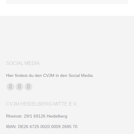
SOCIAL MEDIA
Hier findest du den CVJM in den Social Media.
Finden Sie uns auf:
Facebook
YouTube
Instagram
page
page
page
CVJM HEIDELBERG-MITTE E.V.
opens
opens
opens
in
in
in
Rheinstr. 29/1 69126 Heidelberg
new
new
new
IBAN: DE26 6725 0020 0009 2685 70
window
window
window