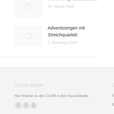
15. Januar 2026
Adventssingen mit
Streichquartett
1. Dezember 2025
SOCIAL MEDIA
Hier findest du den CVJM in den Social Media.
R
Finden Sie uns auf:
I
Facebook
YouTube
Instagram