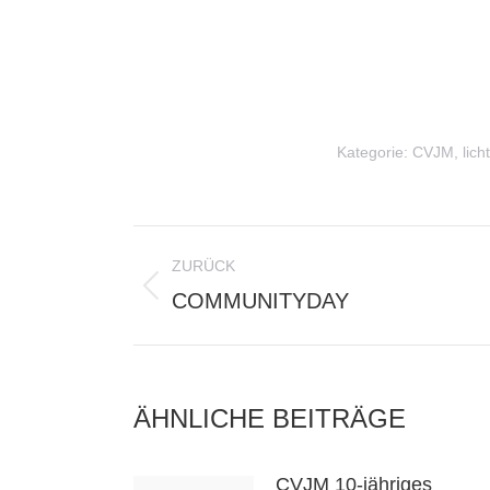
Kategorie:
CVJM
,
licht
KOMMENTARNAVIG
ZURÜCK
Vorheriger
COMMUNITYDAY
Beitrag:
ÄHNLICHE BEITRÄGE
CVJM 10-jähriges