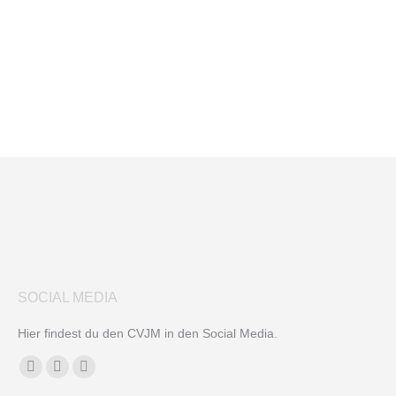
SOCIAL MEDIA
Hier findest du den CVJM in den Social Media.
Finden Sie uns auf:
Facebook
YouTube
Instagram