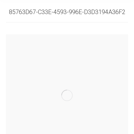
85763D67-C33E-4593-996E-D3D3194A36F2