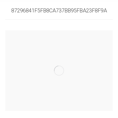
87296841F5FB8CA737BB95FBA23F8F9A