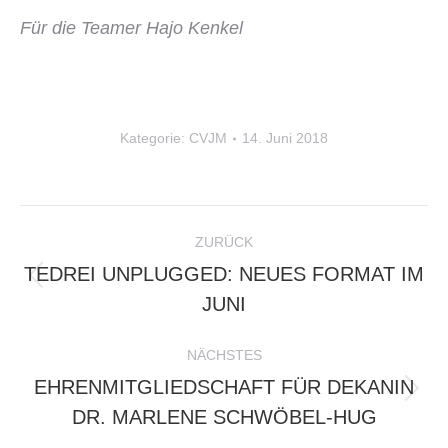
Für die Teamer Hajo Kenkel
Kategorie:
CVJM
14. Juni 2018
KOMMENTARNAVIGATION
ZURÜCK
TEDREI UNPLUGGED: NEUES FORMAT IM
Vorheriger
JUNI
Beitrag:
NÄCHSTES
EHRENMITGLIEDSCHAFT FÜR DEKANIN
Nächster
DR. MARLENE SCHWÖBEL-HUG
Beitrag: