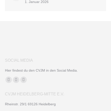
1. Januar 2026
SOCIAL MEDIA
Hier findest du den CVJM in den Social Media.
Finden Sie uns auf:
Facebook
YouTube
Instagram
page
page
page
CVJM HEIDELBERG-MITTE E.V.
opens
opens
opens
in
in
in
Rheinstr. 29/1 69126 Heidelberg
new
new
new