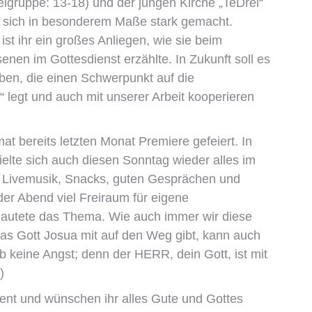
lgruppe: 13-18) und der jungen Kirche „TeDrei“
e sich in besonderem Maße stark gemacht.
st ihr ein großes Anliegen, wie sie beim
nen im Gottesdienst erzählte. In Zukunft soll es
eben, die einen Schwerpunkt auf die
 legt und auch mit unserer Arbeit kooperieren
t bereits letzten Monat Premiere gefeiert. In
te sich auch diesen Sonntag wieder alles im
ei Livemusik, Snacks, guten Gesprächen und
der Abend viel Freiraum für eigene
lautete das Thema. Wie auch immer wir diese
as Gott Josua mit auf den Weg gibt, kann auch
ab keine Angst; denn der HERR, dein Gott, ist mit
)
ent und wünschen ihr alles Gute und Gottes