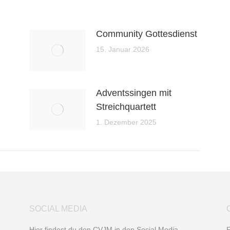
Community Gottesdienst
15. Januar 2026
Adventssingen mit
Streichquartett
1. Dezember 2025
SOCIAL MEDIA
Hier findest du den CVJM in den Social Media.
R