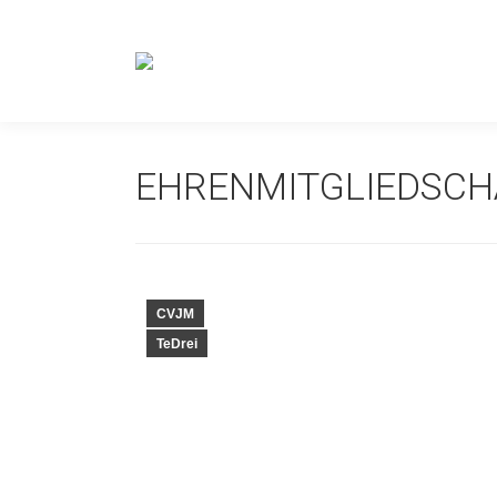
EHRENMITGLIEDSCH
CVJM
TeDrei