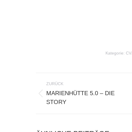
Kategorie:
CV
KOMMENTARNAVIG
ZURÜCK
MARIENHÜTTE 5.0 – DIE
Vorheriger
STORY
Beitrag: