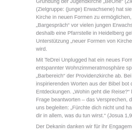
Gründung der Jugendkirche „BeOne“ (Zie
(Zielgruppe: (junge) Erwachsene) hat si
Kirche in neuen Formen zu ermöglichen, i
„Bargespräch“ vor vielen jungen Erwachse
deshalb eine Pfarrstelle in Heidelberg g
Unterstützung „neuer Formen von Kirche“
wird.
Mit TeDrei Unplugged hat ein neues Forma
entspannter Wohnzimmeratmosphäre spiel
„Barbereich“ der Providenzkirche ab. B
inspirierenden Worten aus der Bibel bot 
Entdeckungen. „Wohin geht die Reise?“ 
Frage beantworten – das Versprechen, d
uns begleiten: „Fürchte dich nicht und h
dir in allem, was du tun wirst.“ (Josua 1,9
Der Dekanin danken wir für ihr Engagem