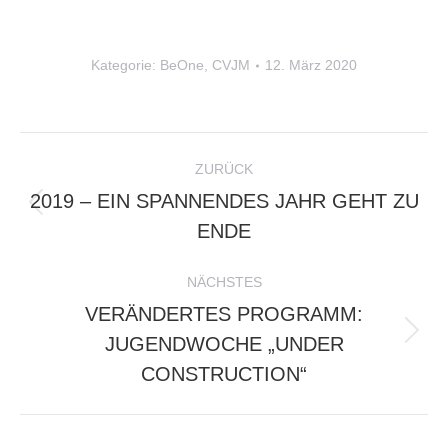
Kategorie:
BeOne
,
CVJM
12. März 2020
KOMMENTARNAVIGATION
ZURÜCK
2019 – EIN SPANNENDES JAHR GEHT ZU
Vorheriger
ENDE
Beitrag:
NÄCHSTES
VERÄNDERTES PROGRAMM:
Nächster
JUGENDWOCHE „UNDER
Beitrag:
CONSTRUCTION“