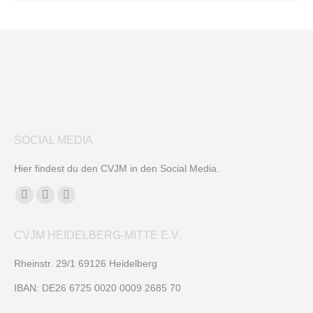
SOCIAL MEDIA
Hier findest du den CVJM in den Social Media.
Finden Sie uns auf:
Facebook
YouTube
Instagram
page
page
page
CVJM HEIDELBERG-MITTE E.V.
opens
opens
opens
in
in
in
Rheinstr. 29/1 69126 Heidelberg
new
new
new
IBAN: DE26 6725 0020 0009 2685 70
window
window
window