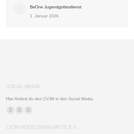
BeOne Jugendgottesdienst
1. Januar 2026
SOCIAL MEDIA
Hier findest du den CVJM in den Social Media.
Finden Sie uns auf:
Facebook
YouTube
Instagram
page
page
page
CVJM HEIDELBERG-MITTE E.V.
opens
opens
opens