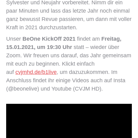
Sylvester und Neujahr vorbereitet. Nimm dir ein
paar Minuten und lass das letzte Jahr noch einmal
ganz bewusst Revue passieren, um dann mit voller
Kraft in 2021 durchzustarten.
Unser
BeOne KickOff 2021
findet am
Freitag,
15.01.2021, um 19:30 Uhr
statt – wieder über
Zoom. Wir freuen uns darauf, das Jahr gemeinsam
mit euch zu beginnen. Klickt einfach
auf
cvjmhd.de/b1live
, um dazuzukommen. Im
Anschluss findet ihr einige Videos auch auf Insta
(@beonelive) und Youtube (CVJM HD).