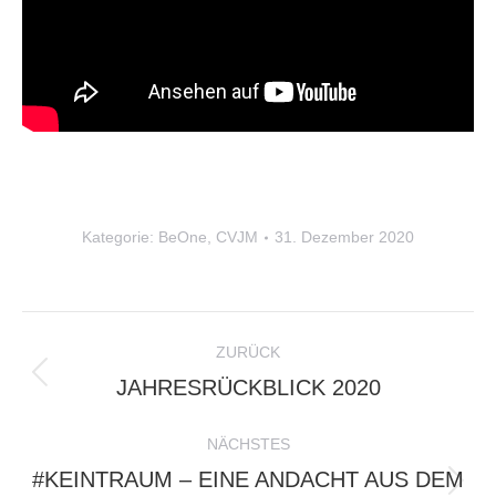
Kategorie:
BeOne
,
CVJM
31. Dezember 2020
KOMMENTARNAVIGATION
ZURÜCK
Vorheriger
JAHRESRÜCKBLICK 2020
Beitrag:
NÄCHSTES
#KEINTRAUM – EINE ANDACHT AUS DEM
Nächster