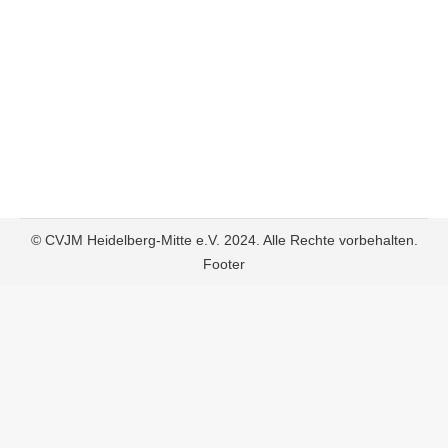
OPEN AIR KONZERTE
CVJM
,
licht
Von
daniellaechele
5. September 2024
© CVJM Heidelberg-Mitte e.V. 2024. Alle Rechte vorbehalten.
Footer