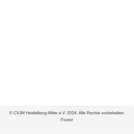
BeOne
,
CVJM
,
TeDrei
Von
Admin
1. Januar 2019
Wir wünschen euch ein gesegnetes neues
Jahr 2019! Wir freuen uns auf all das, was
2019 auf uns wartet – die Jugendwoche mit
großem Konzert, Jugendgottesdienste,
Aktionen der Jugendgruppen, der
Badentreff, unsere Sommerfreizeit nach
Griechenland, TeDrei-Gottesdienste, eigene
Räume – und so wie ich uns kenne,
kommen im Laufe des Jahres noch einige
coole Ideen dazu.…
© CVJM Heidelberg-Mitte e.V. 2024. Alle Rechte vorbehalten.
Footer