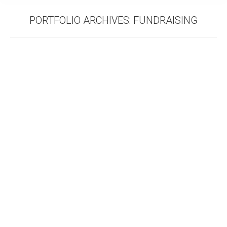
PORTFOLIO ARCHIVES:
FUNDRAISING
SCHULPROJEKT TANSANIA
Fundraising
,
International
Von
Admin
21. Dezember 2017