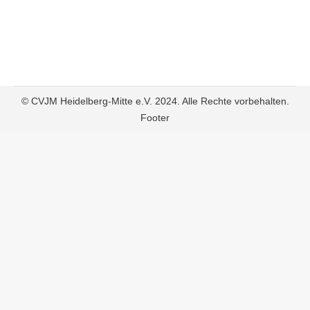
Aufbau einer Grundschule
in Tunduru / Tansania
© CVJM Heidelberg-Mitte e.V. 2024. Alle Rechte vorbehalten.
Footer