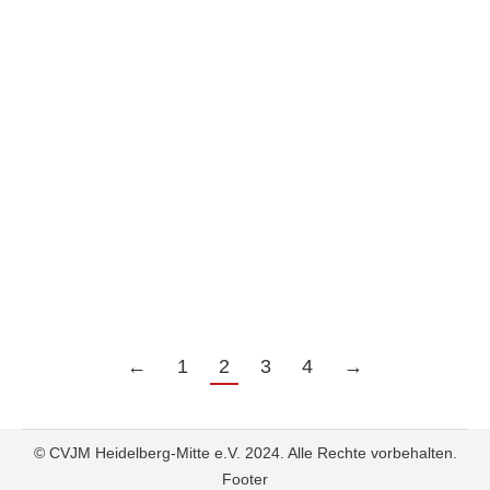
BeOne
,
CVJM
,
Markushaus
Von
Admin
15. Januar 2022
Mathis, Pfarrer, Jugendpfarrer und 2.
Vorsitzender bei uns im CVJM, stellt sich in
diesem Video vor. Ihr erfahrt aber nicht nur
mehr über ihn, sondern auch, wie ihr ihm
eine Freude machen könnt… Im Hintergrund
seht ihr übrigens die Bar unseres neuen
Cafés im Markushaus 🥳 #cafélicht
#licht.cafe
←
1
2
3
4
→
© CVJM Heidelberg-Mitte e.V. 2024. Alle Rechte vorbehalten.
Footer